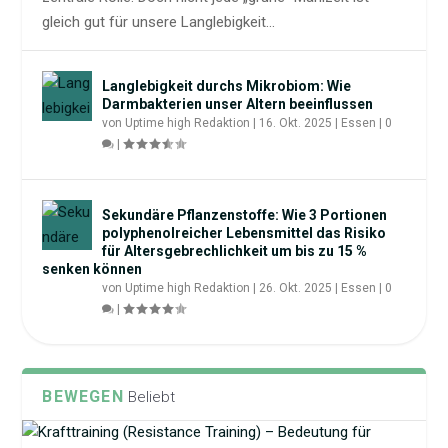
gleich gut für unsere Langlebigkeit...
WECHSELJAHRE UND LANGLEBIGKEIT: AUF
WARUM LANGLEBIGKEIT SCHON IN DER
WARUM DAS KÖRPERGEWICHT WENIG ÜBER
WARUM ERNÄHRUNG RUND 90 PROZENT DES
HBOT & LONGEVITY: WIE
EIWEISSREICHE ERNÄHRUNG UND L
WELCHE WEICHENSTELLUNGEN ES JETZT
KINDHEIT ANFÄNGT
GESUNDHEIT, LANGLEBIGKEIT UND
ERFOLGS BEIM ABNEHMEN, BEI GESUNDHEIT
SAUERSTOFFTHERAPIE DEINE ZELLEN
ANGLEBIGKEIT: WARUM EIWEISS FÜR EIN LA
Langlebigkeit durchs Mikrobiom: Wie
ANKOMMT FÜR EIN LANGES UND GES...
NACHHALTIGES ABNEHMEN AUSSAGT
UND LANGLEBIGKEIT AUSMACHT...
REPARIERT UND ALTERUNGSPROZESSE
NGES UND GESUNDES LEBEN SO WICHTIG ..
Darmbakterien unser Altern beeinflussen
BEEINFLUS...
.
von
Uptime high Redaktion
|
16. Okt. 2025
|
Essen
|
0
|
Sekundäre Pflanzenstoffe: Wie 3 Portionen
polyphenolreicher Lebensmittel das Risiko
für Altersgebrechlichkeit um bis zu 15 %
senken können
von
Uptime high Redaktion
|
26. Okt. 2025
|
Essen
|
0
|
BEWEGEN
Beliebt