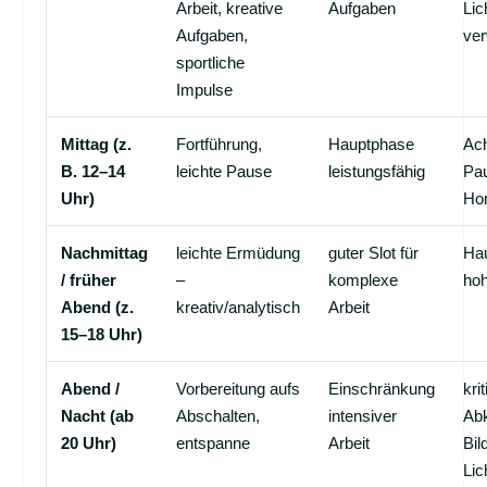
Arbeit, kreative
Aufgaben
Lic
Aufgaben,
ve
sportliche
Impulse
Mittag (z.
Fortführung,
Hauptphase
Ach
B. 12–14
leichte Pause
leistungsfähig
Pa
Uhr)
Ho
Nachmittag
leichte Ermüdung
guter Slot für
Hau
/ früher
–
komplexe
hoh
Abend (z.
kreativ/analytisch
Arbeit
15–18 Uhr)
Abend /
Vorbereitung aufs
Einschränkung
kri
Nacht (ab
Abschalten,
intensiver
Ab
20 Uhr)
entspanne
Arbeit
Bil
Li