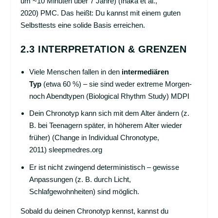
um ~10 Minuten über 7 Jahre) (Ihaka et al.,
2020)
PMC
. Das heißt: Du kannst mit einem guten
Selbsttests eine solide Basis erreichen.
2.3 INTERPRETATION & GRENZEN
Viele Menschen fallen in den
intermediären
Typ
(etwa 60 %) – sie sind weder extreme Morgen-
noch Abendtypen (Biological Rhythm Study)
MDPI
Dein Chronotyp kann sich mit dem Alter ändern (z.
B. bei Teenagern später, in höherem Alter wieder
früher) (Change in Individual Chronotype,
2011)
sleepmedres.org
Er ist nicht zwingend deterministisch – gewisse
Anpassungen (z. B. durch Licht,
Schlafgewohnheiten) sind möglich.
Sobald du deinen Chronotyp kennst, kannst du