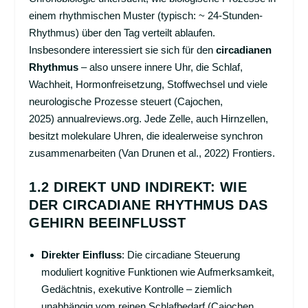
einem rhythmischen Muster (typisch: ~ 24-Stunden-
Rhythmus) über den Tag verteilt ablaufen.
Insbesondere interessiert sie sich für den
circadianen
Rhythmus
– also unsere innere Uhr, die Schlaf,
Wachheit, Hormonfreisetzung, Stoffwechsel und viele
neurologische Prozesse steuert (Cajochen,
2025)
annualreviews.org
. Jede Zelle, auch Hirnzellen,
besitzt molekulare Uhren, die idealerweise synchron
zusammenarbeiten (Van Drunen et al., 2022)
Frontiers
.
1.2 DIREKT UND INDIREKT: WIE
DER CIRCADIANE RHYTHMUS DAS
GEHIRN BEEINFLUSST
Direkter Einfluss
: Die circadiane Steuerung
moduliert kognitive Funktionen wie Aufmerksamkeit,
Gedächtnis, exekutive Kontrolle – ziemlich
unabhängig vom reinen Schlafbedarf (Cajochen,