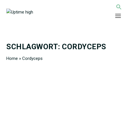
SCHLAGWORT:
CORDYCEPS
Home
»
Cordyceps
HEILPILZE – WAS WISSENSCHAFTLICH
BEWIESEN HILFT – UND WAS DU
REALISTISCH ERWARTEN KANNST
von
Uptime high Redaktion
|
31. Jan. 2026
|
Extras
|
0
|
Heilpilze sind längst mehr als ein kurzlebiger Wellness-