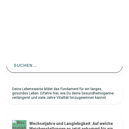
Trend. Ob Reishi, Lion’s Mane oder...
WEITERLESEN
Search
for:
Deine Lebensweise bildet das Fundament für ein langes,
gesundes Leben. Erfahre hier, wie Du deine Gesundheitsspanne
verlängerst und viele Jahre Vitalität hinzugewinnen kannst.
NEUESTE ARTIKEL
Wechseljahre und Langlebigkeit: Auf welche
Weichenstellungen es jetzt ankommt für ein