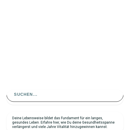
Stell Dir vor, kleine Dankbarkeitsübungen wie ein
dankbarer Gedanke oder ein freundlicher Blick auf das
Positive – könnte nicht nur Deine Stimmung heben,
sondern…
WEITERLESEN
OPTIMISMUS UND DANKBARKEIT: MENTALE
HALTUNGEN, DIE...
Search
for:
Deine Lebensweise bildet das Fundament für ein langes,
gesundes Leben. Erfahre hier, wie Du deine Gesundheitsspanne
verlängerst und viele Jahre Vitalität hinzugewinnen kannst.