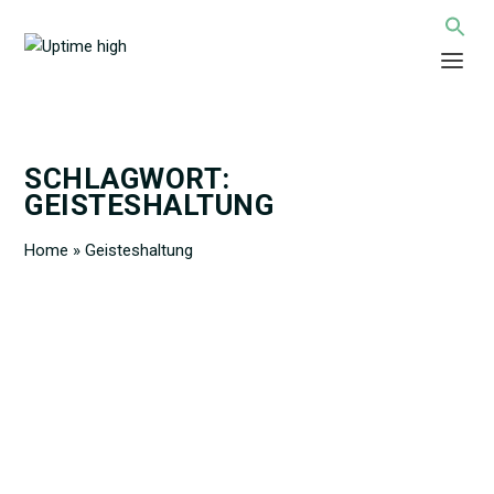
SCHLAGWORT:
GEISTESHALTUNG
Home
»
Geisteshaltung
OPTIMISMUS UND DANKBARKEIT: MENTALE
HALTUNGEN, DIE DEIN LEBEN VERLÄNGERN
KÖNNEN
von
Uptime high Redaktion
|
1. Nov. 2025
|
Denken
|
0
|