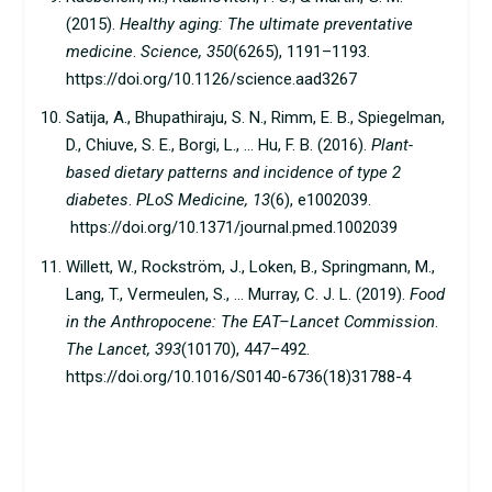
(2015).
Healthy aging: The ultimate preventative
medicine
.
Science, 350
(6265), 1191–1193.
https://doi.org/10.1126/science.aad3267
Satija, A., Bhupathiraju, S. N., Rimm, E. B., Spiegelman,
D., Chiuve, S. E., Borgi, L., … Hu, F. B. (2016).
Plant-
based dietary patterns and incidence of type 2
diabetes
.
PLoS Medicine, 13
(6), e1002039.
https://doi.org/10.1371/journal.pmed.1002039
Willett, W., Rockström, J., Loken, B., Springmann, M.,
Lang, T., Vermeulen, S., … Murray, C. J. L. (2019).
Food
in the Anthropocene: The EAT–Lancet Commission
.
The Lancet, 393
(10170), 447–492.
https://doi.org/10.1016/S0140-6736(18)31788-4