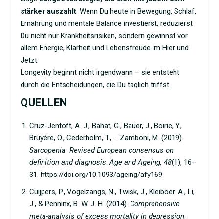
stärker auszahlt
. Wenn Du heute in Bewegung, Schlaf,
Ernährung und mentale Balance investierst, reduzierst
Du nicht nur Krankheitsrisiken, sondern gewinnst vor
allem Energie, Klarheit und Lebensfreude im Hier und
Jetzt.
Longevity beginnt nicht irgendwann – sie entsteht
durch die Entscheidungen, die Du täglich triffst.
QUELLEN
Cruz-Jentoft, A. J., Bahat, G., Bauer, J., Boirie, Y.,
Bruyère, O., Cederholm, T., … Zamboni, M. (2019).
Sarcopenia: Revised European consensus on
definition and diagnosis
.
Age and Ageing, 48
(1), 16–
31.
https://doi.org/10.1093/ageing/afy169
Cuijpers, P., Vogelzangs, N., Twisk, J., Kleiboer, A., Li,
J., & Penninx, B. W. J. H. (2014).
Comprehensive
meta-analysis of excess mortality in depression
.