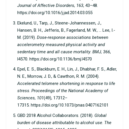
Journal of Affective Disorders, 163
, 43–48.
https://doi.org/10.1016/j.jad.2014.03.055
Ekelund, U., Tarp, J., Steene-Johannessen, J.,
Hansen, B. H., Jefferis, B., Fagerland, M. W., … Lee, I.-
M. (2019).
Dose-response associations between
accelerometry measured physical activity and
sedentary time and all cause mortality
.
BMJ, 366
,
l4570.
https://doi.org/10.1136/bmj.l4570
Epel, E. S., Blackburn, E. H., Lin, J., Dhabhar, F. S., Adler,
N. E., Morrow, J. D., & Cawthon, R. M. (2004).
Accelerated telomere shortening in response to life
stress
.
Proceedings of the National Academy of
Sciences, 101
(49), 17312–
17315.
https://doi.org/10.1073/pnas.0407162101
GBD 2018 Alcohol Collaborators. (2018).
Global
burden of disease attributable to alcohol use
.
The