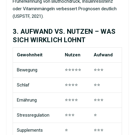
Früherkennung von Bluthochdruck, Insulinresistenz
oder Vitaminmängeln verbessert Prognosen deutlich
(USPSTF, 2021).
3. AUFWAND VS. NUTZEN – WAS
SICH WIRKLICH LOHNT
Gewohnheit
Nutzen
Aufwand
Bewegung
⭐⭐⭐⭐⭐
⭐⭐⭐
Schlaf
⭐⭐⭐⭐
⭐⭐
Ernährung
⭐⭐⭐⭐
⭐⭐⭐
Stressregulation
⭐⭐⭐
⭐
Supplements
⭐
⭐⭐⭐