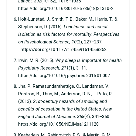
Lancet, 392
(10152), 1015–1035.
https://doi.org/10.1016/S0140-6736(18)31310-2
Holt-Lunstad, J., Smith, T. B., Baker, M., Harris, T., &
Stephenson, D. (2015).
Loneliness and social
isolation as risk factors for mortality
.
Perspectives
on Psychological Science, 10
(2), 227–237.
https://doi.org/10.1177/1745691614568352
Irwin, M. R. (2015).
Why sleep is important for health
.
Psychiatry Research, 211
(1), 3–11.
https://doi.org/10.1016/j.psychres.2015.01.002
Jha, P., Ramasundarahettige, C., Landsman, V.,
Rostron, B., Thun, M., Anderson, R. N., … Peto, R.
(2013).
21st-century hazards of smoking and
benefits of cessation in the United States
.
New
England Journal of Medicine, 368
(4), 341–350.
https://doi.org/10.1056/NEJMsa1211128
Kaeberlein, M., Rabinovitch, P. S., & Martin, G. M.