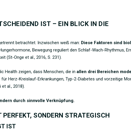
CHEIDEND IST – EIN BLICK IN DIE
etrennt betrachtet. Inzwischen weiß man:
Diese Faktoren sind bio
st Hungerhormone, Bewegung reguliert den Schlaf-Wach-Rhythmus, E
it (St-Onge et al., 2016, S. 231).
lic Health zeigen, dass Menschen, die in
allen drei Bereichen mode
iko für Herz-Kreislauf-Erkrankungen, Typ-2-Diabetes und vorzeitige Mor
et al., 2018).
ondern durch sinnvolle Verknüpfung.
T PERFEKT, SONDERN STRATEGISCH
T IST