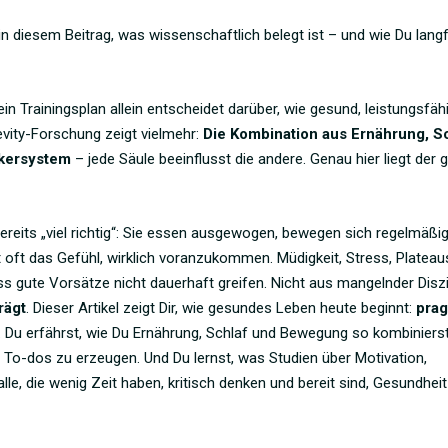
n diesem Beitrag, was wissenschaftlich belegt ist – und wie Du langf
 Trainingsplan allein entscheidet darüber, wie gesund, leistungsfäh
evity-Forschung zeigt vielmehr:
Die Kombination aus Ernährung, S
rkersystem
– jede Säule beeinflusst die andere. Genau hier liegt der 
its „viel richtig“: Sie essen ausgewogen, bewegen sich regelmäßi
lt oft das Gefühl, wirklich voranzukommen. Müdigkeit, Stress, Plateau
 gute Vorsätze nicht dauerhaft greifen. Nicht aus mangelnder Diszi
rägt
. Dieser Artikel zeigt Dir, wie gesundes Leben heute beginnt:
prag
. Du erfährst, wie Du Ernährung, Schlaf und Bewegung so kombinierst
e To-dos zu erzeugen. Und Du lernst, was Studien über Motivation,
e, die wenig Zeit haben, kritisch denken und bereit sind, Gesundheit