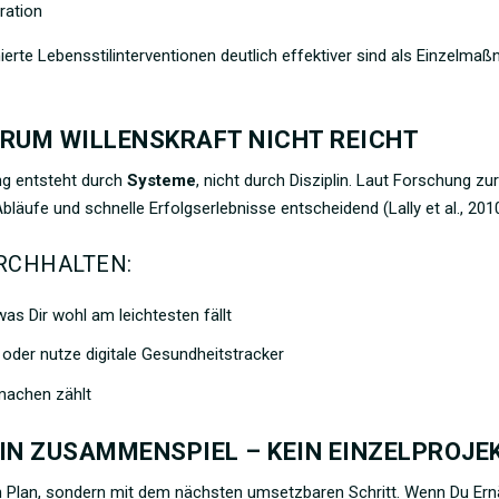
ration
rte Lebensstilinterventionen deutlich effektiver sind als Einzelma
ARUM WILLENSKRAFT NICHT REICHT
ung entsteht durch
Systeme
, nicht durch Disziplin. Laut Forschung zu
bläufe und schnelle Erfolgserlebnisse entscheidend (Lally et al., 2010
URCHHALTEN:
was Dir wohl am leichtesten fällt
 oder nutze digitale Gesundheitstracker
rmachen zählt
EIN ZUSAMMENSPIEL – KEIN EINZELPROJE
 Plan, sondern mit dem nächsten umsetzbaren Schritt. Wenn Du Ern