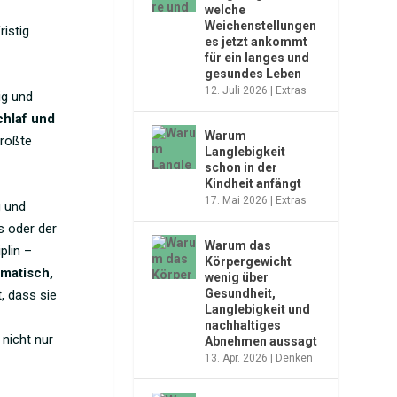
welche
Weichenstellungen
ristig
es jetzt ankommt
für ein langes und
gesundes Leben
12. Juli 2026
|
Extras
ig und
chlaf und
Warum
größte
Langlebigkeit
schon in der
Kindheit anfängt
17. Mai 2026
|
Extras
g und
s oder der
Warum das
plin –
Körpergewicht
matisch,
wenig über
Gesundheit,
, dass sie
Langlebigkeit und
nachhaltiges
 nicht nur
Abnehmen aussagt
13. Apr. 2026
|
Denken