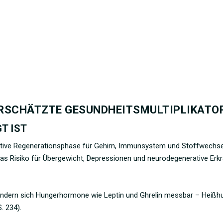
TERSCHÄTZTE GESUNDHEITSMULTIPLIKATO
T IST
aktive Regenerationsphase für Gehirn, Immunsystem und Stoffwechse
as Risiko für Übergewicht, Depressionen und neurodegenerative Erk
ndern sich Hungerhormone wie Leptin und Ghrelin messbar – Heißh
S. 234).