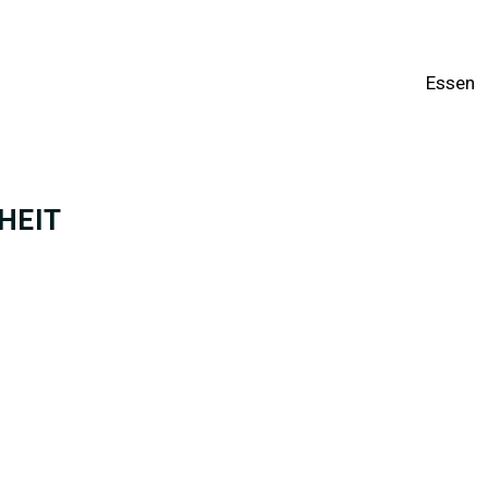
Essen
HEIT
DEINER LEBER STÄRKST UND HERAUSFORDERUNGEN IN DE
enzbasierten Handlungsschritten, mit denen Du Deine Leber stärken