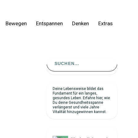
Bewegen
Entspannen
Denken
Extras
Search
for:
Deine Lebensweise bildet das
Fundament für ein langes,
gesundes Leben. Erfahre hier, wie
Du deine Gesundheitsspanne
N GRIFF
verlängerst und viele Jahre
Vitalität hinzugewinnen kannst.
 und die
NEUESTE ARTIKEL