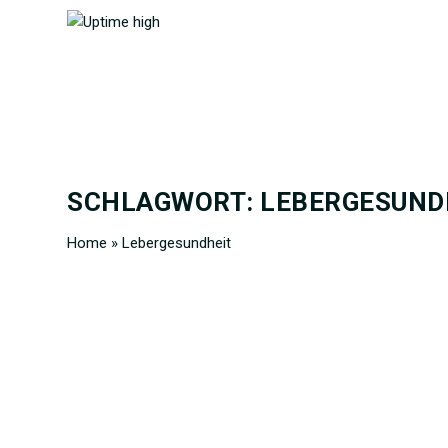
SCHLAGWORT:
LEBERGESUND
Home
»
Lebergesundheit
LEBERZIRRHOSE – WIE DU DIE GESUNDHEIT 
BEKOMMST
von
Uptime high Redaktion
|
31. Jan. 2026
|
Extras
|
0
|
Erfahre mehr zu Ursachen, Symptomen und klaren, evid
Progression einer Zirrhose verlangsamen kannst